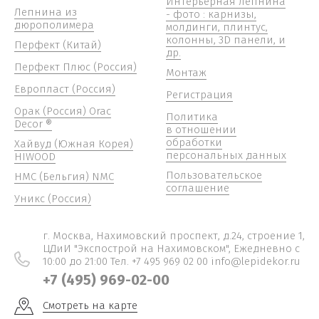
Интерьерная лепнина
Лепнина из
- фото : карнизы,
дюрополимера
молдинги, плинтус,
колонны, 3D панели, и
Перфект (Китай)
др.
Перфект Плюс (Россия)
Монтаж
Европласт (Россия)
Регистрация
Орак (Россия) Orac
Политика
Decor ®
в отношении
обработки
Хайвуд (Южная Корея)
персональных данных
HIWOOD
Пользовательское
НМС (Бельгия) NMC
соглашение
Уникс (Россия)
г. Москва, Нахимовский проспект, д.24, строение 1,
ЦДиИ "Экспострой на Нахимовском", Ежедневно c
10:00 до 21:00 Тел. +7 495 969 02 00 info@lepidekor.ru
+7 (495) 969-02-00
Смотреть на карте