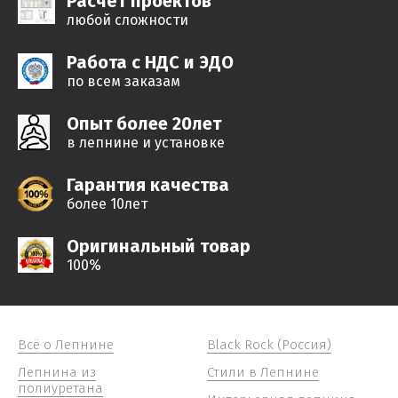
Расчёт проектов
любой сложности
Работа с НДС и ЭДО
по всем заказам
Опыт более 20лет
в лепнине и установке
Гарантия качества
более 10лет
Оригинальный товар
100%
Всё о Лепнине
Black Rock (Россия)
Лепнина из
Стили в Лепнине
полиуретана