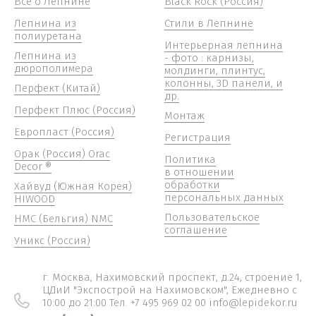
Всё о Лепнине
Black Rock (Россия)
Лепнина из
Стили в Лепнине
полиуретана
Интерьерная лепнина
Лепнина из
- фото : карнизы,
дюрополимера
молдинги, плинтус,
колонны, 3D панели, и
Перфект (Китай)
др.
Перфект Плюс (Россия)
Монтаж
Европласт (Россия)
Регистрация
Орак (Россия) Orac
Политика
Decor ®
в отношении
обработки
Хайвуд (Южная Корея)
персональных данных
HIWOOD
Пользовательское
НМС (Бельгия) NMC
соглашение
Уникс (Россия)
г. Москва, Нахимовский проспект, д.24, строение 1,
ЦДиИ "Экспострой на Нахимовском", Ежедневно c
10:00 до 21:00 Тел. +7 495 969 02 00 info@lepidekor.ru