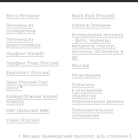
Всё о Лепнине
Black Rock (Россия)
Лепнина из
Стили в Лепнине
полиуретана
Интерьерная лепнина
Лепнина из
- фото : карнизы,
дюрополимера
молдинги, плинтус,
колонны, 3D панели, и
Перфект (Китай)
др.
Перфект Плюс (Россия)
Монтаж
Европласт (Россия)
Регистрация
Орак (Россия) Orac
Политика
Decor ®
в отношении
обработки
Хайвуд (Южная Корея)
персональных данных
HIWOOD
Пользовательское
НМС (Бельгия) NMC
соглашение
Уникс (Россия)
г. Москва, Нахимовский проспект, д.24, строение 1,