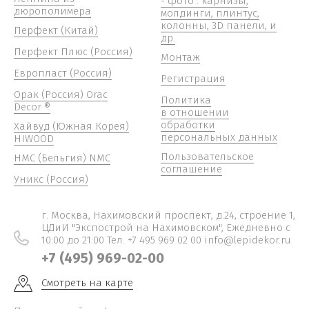
- фото : карнизы,
дюрополимера
молдинги, плинтус,
колонны, 3D панели, и
Перфект (Китай)
др.
Перфект Плюс (Россия)
Монтаж
Европласт (Россия)
Регистрация
Орак (Россия) Orac
Политика
Decor ®
в отношении
обработки
Хайвуд (Южная Корея)
персональных данных
HIWOOD
Пользовательское
НМС (Бельгия) NMC
соглашение
Уникс (Россия)
г. Москва, Нахимовский проспект, д.24, строение 1,
ЦДиИ "Экспострой на Нахимовском", Ежедневно c
10:00 до 21:00 Тел. +7 495 969 02 00 info@lepidekor.ru
+7 (495) 969-02-00
Смотреть на карте