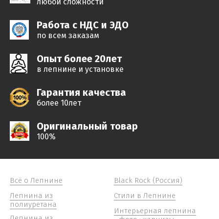
любой сложности
Работа с НДС и ЭДО
по всем заказам
Опыт более 20лет
в лепнине и установке
Гарантия качества
более 10лет
Оригинальный товар
100%
Всё о Лепнине
Black Rock (Россия)
Лепнина из
Стили в Лепнине
полиуретана
Интерьерная лепнина
Лепнина из