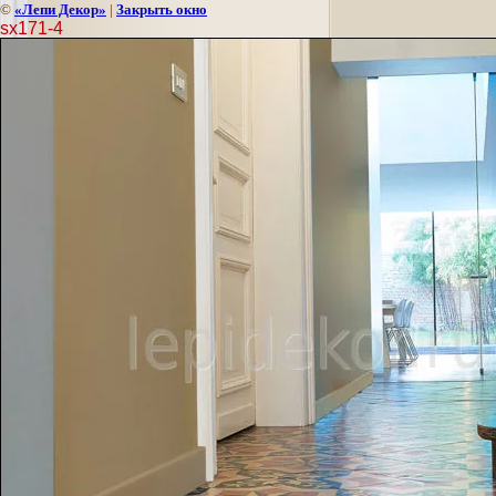
©
«Лепи Декор»
|
Закрыть окно
sx171-4