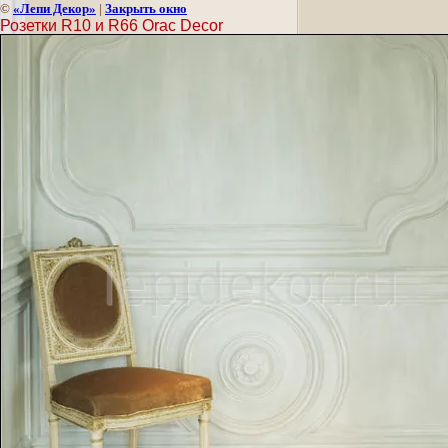
©
«Лепи Декор»
|
Закрыть окно
Розетки R10 и R66 Orac Decor