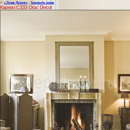
©
«Лепи Декор»
|
Закрыть окно
Карниз C333 Orac Decor