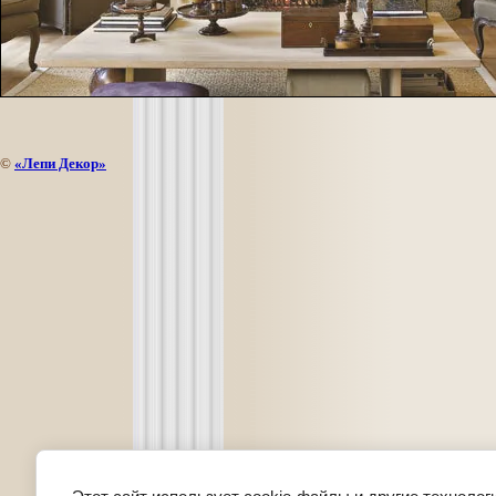
©
«Лепи Декор»