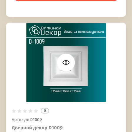
0
Артикул:
D1009
Дверной декор D1009