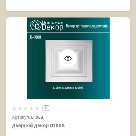
0
Артикул:
D1008
Дверной декор D1008