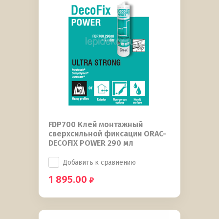
FDP700 Клей монтажный
сверхсильной фиксации ORAC-
DECOFIX POWER 290 мл
Добавить к сравнению
1 895.00