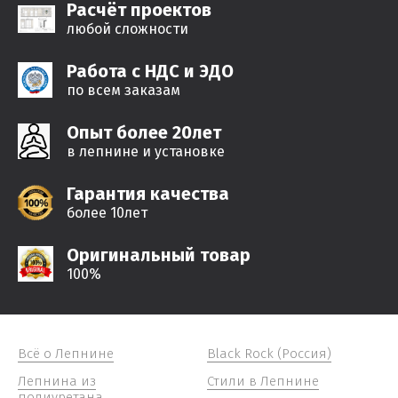
Расчёт проектов
любой сложности
Работа с НДС и ЭДО
по всем заказам
Опыт более 20лет
в лепнине и установке
Гарантия качества
более 10лет
Оригинальный товар
100%
Всё о Лепнине
Black Rock (Россия)
Лепнина из
Стили в Лепнине
полиуретана