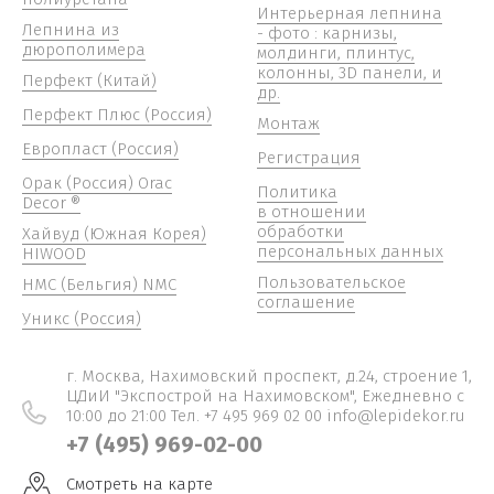
Интерьерная лепнина
Лепнина из
- фото : карнизы,
дюрополимера
молдинги, плинтус,
колонны, 3D панели, и
Перфект (Китай)
др.
Перфект Плюс (Россия)
Монтаж
Европласт (Россия)
Регистрация
Орак (Россия) Orac
Политика
Decor ®
в отношении
обработки
Хайвуд (Южная Корея)
персональных данных
HIWOOD
Пользовательское
НМС (Бельгия) NMC
соглашение
Уникс (Россия)
г. Москва, Нахимовский проспект, д.24, строение 1,
ЦДиИ "Экспострой на Нахимовском", Ежедневно c
10:00 до 21:00 Тел. +7 495 969 02 00 info@lepidekor.ru
+7 (495) 969-02-00
Смотреть на карте