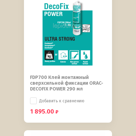
FDP700 Клей монтажный
сверхсильной фиксации ORAC-
DECOFIX POWER 290 мл
Добавить к сравнению
1 895.00