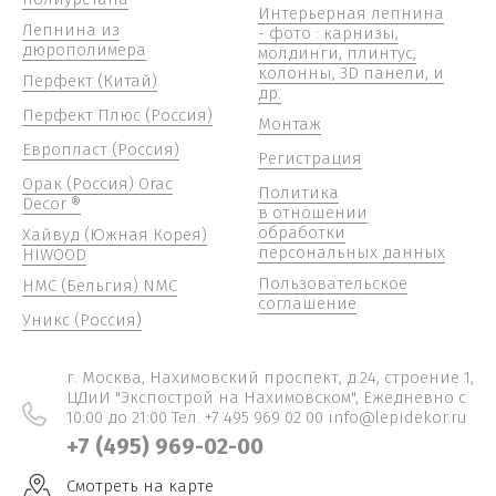
Интерьерная лепнина
Лепнина из
- фото : карнизы,
дюрополимера
молдинги, плинтус,
колонны, 3D панели, и
Перфект (Китай)
др.
Перфект Плюс (Россия)
Монтаж
Европласт (Россия)
Регистрация
Орак (Россия) Orac
Политика
Decor ®
в отношении
обработки
Хайвуд (Южная Корея)
персональных данных
HIWOOD
Пользовательское
НМС (Бельгия) NMC
соглашение
Уникс (Россия)
г. Москва, Нахимовский проспект, д.24, строение 1,
ЦДиИ "Экспострой на Нахимовском", Ежедневно c
10:00 до 21:00 Тел. +7 495 969 02 00 info@lepidekor.ru
+7 (495) 969-02-00
Смотреть на карте