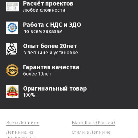
Расчёт проектов
любой сложности
Работа с НДС и ЭДО
по всем заказам
Опыт более 20лет
в лепнине и установке
Гарантия качества
более 10лет
Оригинальный товар
100%
Всё о Лепнине
Black Rock (Россия)
Лепнина из
Стили в Лепнине
полиуретана