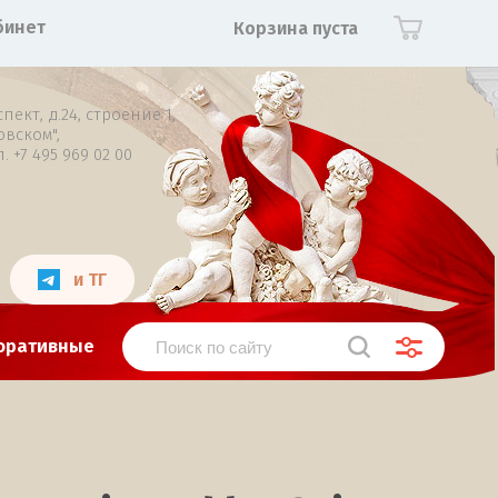
бинет
Корзина пуста
ект, д.24, строение 1,
вском",
. +7 495 969 02 00
и ТГ
оративные
на