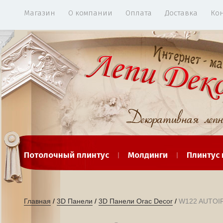
Магазин
О компании
Оплата
Доставка
Ко
Потолочный плинтус
Молдинги
Плинтус
Клей для лепнины
Орнаменты и декор
Р
Главная
 / 
3D Панели
 / 
3D Панели Orac Decor
 / 
W122 AUTOIRE