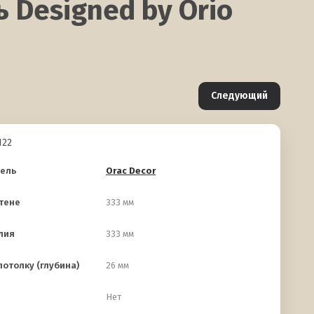
 Designed by Orio
Следующий
22
ель
Orac Decor
стене
333 мм
лия
333 мм
отолку (глубина)
26 мм
Нет