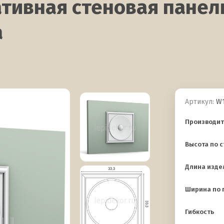
тивная стеновая панель
а
Артикул:
W1
Производит
Высота по 
Длина изде
Ширина по п
Гибкость