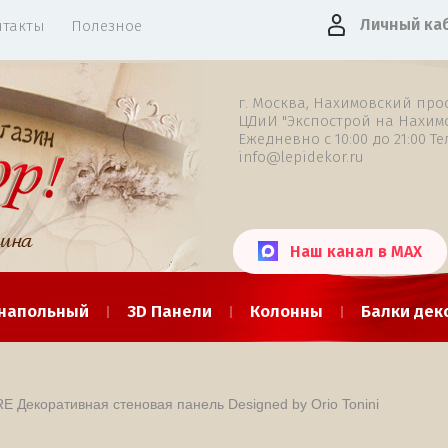
Личный ка
нтакты
Полезное
г. Москва, Нахимовский просп
ЦДиИ "Экспострой на Нахимо
Ежедневно c 10:00 до 21:00 Тел
info@lepidekor.ru
Наш канал в MAX
 напольный
3D Панели
Колонны
Балки дек
озетки потолочные
Фасадная лепнина
Лепни
 Декоративная стеновая панель Designed by Orio Tonini