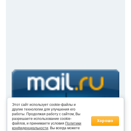
Этот сайт использует cookie-файлы и
другие технологии для улучшения его
работы. Продолжая работу с сайтом, Вы
разрешаете использование cookie-
Хорошо
файлов, и принимаете условия
Политики
new
lepidekor.ru —
создание интернет-магазина
, веб-
конфиденциальности
. Вы всегда можете