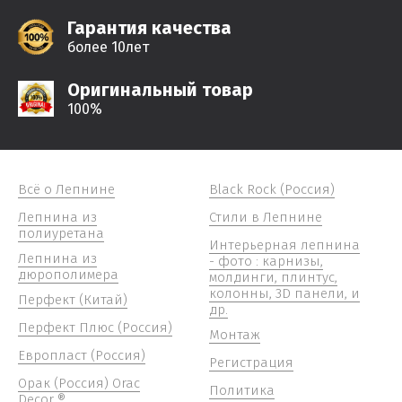
Гарантия качества
более 10лет
Оригинальный товар
100%
Всё о Лепнине
Black Rock (Россия)
Лепнина из
Стили в Лепнине
полиуретана
Интерьерная лепнина
Лепнина из
- фото : карнизы,
дюрополимера
молдинги, плинтус,
колонны, 3D панели, и
Перфект (Китай)
др.
Перфект Плюс (Россия)
Монтаж
Европласт (Россия)
Регистрация
Орак (Россия) Orac
Политика
Decor ®