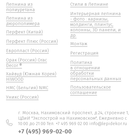
Лепнина из
Стили в Лепнине
полиуретана
Интерьерная лепнина
Лепнина из
- фото : карнизы,
дюрополимера
молдинги, плинтус,
колонны, 3D панели, и
Перфект (Китай)
др.
Перфект Плюс (Россия)
Монтаж
Европласт (Россия)
Регистрация
Орак (Россия) Orac
Политика
Decor ®
в отношении
обработки
Хайвуд (Южная Корея)
персональных данных
HIWOOD
Пользовательское
НМС (Бельгия) NMC
соглашение
Уникс (Россия)
г. Москва, Нахимовский проспект, д.24, строение 1,
ЦДиИ "Экспострой на Нахимовском", Ежедневно c
10:00 до 21:00 Тел. +7 495 969 02 00 info@lepidekor.ru
+7 (495) 969-02-00